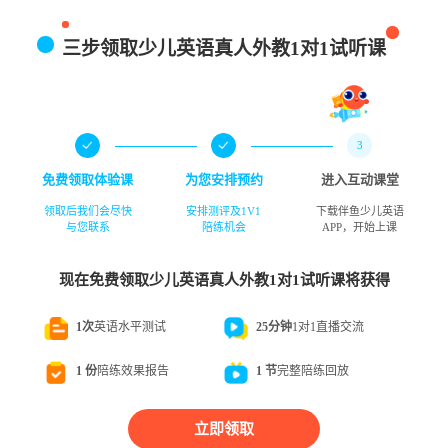
三步领取少儿英语真人外教1对1试听课
1
2
3
免费领取体验课
为您安排预约
进入互动课堂
领取后我们会尽快
安排测评及1V1
下载伴鱼
少儿英语
与您联系
陪练机会
APP，开始上课
现在免费领取
少儿英语
真人外教1对1
试听课将获得
1次
英语水平测试
25分钟
1对1
直播交流
1 份
陪练效果报告
1 节
完整陪练回放
立即领取