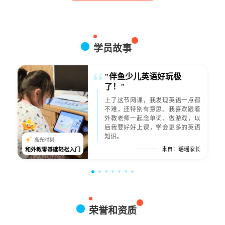
学员故事
"伴鱼少儿英语好玩极
了！"
上了这节网课，我发现英语一点都
不难，还特别有意思。我喜欢跟着
外教老师一起念单词、做游戏，以
后我要好好上课，学会更多的英语
知识。
高光时刻
来自：瑶瑶家长
和外教零基础轻松入门
孩
荣誉和资质