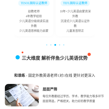
证
TESOL国际认证教师
TEFL国际认证教师
TE
项训练
幼教老师
10年+少儿英语启蒙资深
4年教学经验
外教
中国
专家
少儿英语分级阅读实战
沉浸式少儿英语认证外
验
外教
教
型外教
少儿英语思辨能力启蒙
儿童发音矫正
低龄
三大维度 解析伴鱼
少儿英语
优势
和谁练
- 固定
外教英语老师1对1在线
更针对更深入
层层严筛
每位外教都经过学历、学术、教学能力等多环节
层层筛选，严格把关，助力好的教学质量