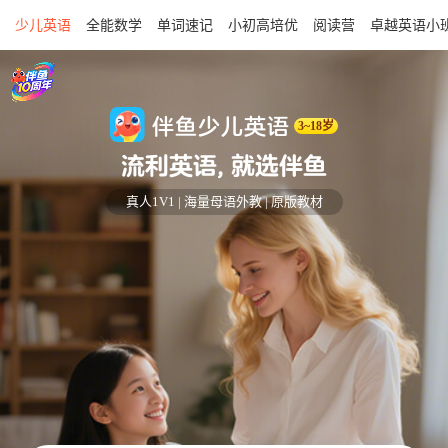
少儿英语
全能数学
单词速记
小初高培优
阅读营
卓越英语小
伴鱼少儿英语
3~18岁
流利英语, 就选伴鱼
真人1V1 | 海量母语外教 | 原版教材