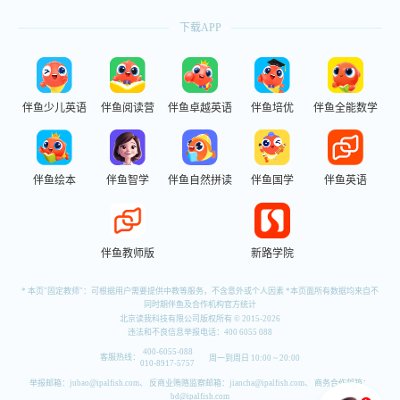
下载APP
伴鱼少儿英语
伴鱼阅读营
伴鱼卓越英语
伴鱼培优
伴鱼全能数学
伴鱼绘本
伴鱼智学
伴鱼自然拼读
伴鱼国学
伴鱼英语
伴鱼教师版
新路学院
版权信息和联系方式
* 本页"固定教师"：可根据用户需要提供中教等服务，不含意外或个人因素 *
本页面所有数据均来自不
同时期伴鱼及合作机构官方统计
版权所有
北京读我科技有限公司
© 2015-2026
违法和不良信息举报电话：
400 6055 088
400-6055-088
客服热线：
周一到周日 10:00 ~ 20:00
010-8917-5757
举报邮箱：
jubao@ipalfish.com
、 反商业贿赂监察邮箱：
jiancha@ipalfish.com
、 商务合作邮箱：
bd@ipalfish.com