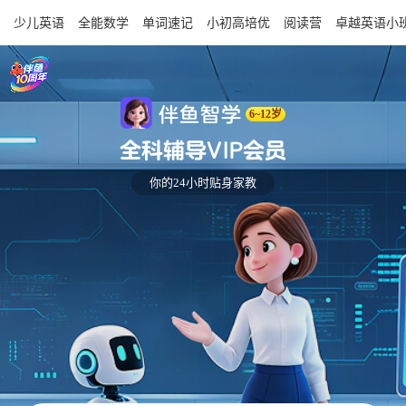
少儿英语
全能数学
单词速记
小初高培优
阅读营
卓越英语小
伴鱼智学
6~12岁
全科辅导VIP会员
你的24小时贴身家教