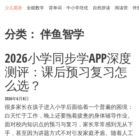
Skip
少儿英语
全能数学
背单词
中小学培优
自然拼读
阅读营
伴
to
the
content
分类：
伴鱼智学
2026小学同步学APP深度
测评：课后预习复习怎
么选？
2026年6月8日
很多家长在孩子进入小学后面临着一个普遍的困境：
白天忙于工作，晚上还要拖着疲惫的身体辅导作业。
面对校内知识点的预习与复习，家长常常感到无从下
手，甚至因为讲题方式不对引发家庭矛盾。随着人工