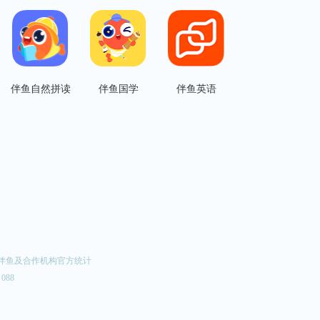
伴鱼自然拼读
伴鱼国学
伴鱼英语
期伴鱼及合作机构官方统计
 088