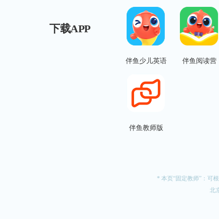
下载APP
伴鱼少儿英语
伴鱼阅读营
伴鱼教师版
* 本页“固定教师”：
北京