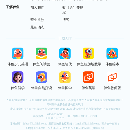
了解伴鱼
加入我们
收（退）费规
定
营业执照
博客
最新动态
下载APP
伴鱼少儿英语
伴鱼阅读营
伴鱼培优
伴鱼新加坡数学
伴鱼绘本
伴鱼智学
伴鱼自然拼读
伴鱼国学
伴鱼英语
伴鱼教师版
* 本页“固定教师”：可根据用户需要提供中教等服务，不含意外或个人因素 * 本页面所有数据均来自不
同时期伴鱼及合作机构官方统计
北京读我科技有限公司版权所有 Copyright 2015-2025 违法和不良信息举报电话：
400 6055 088
400-6055-088
客服热线：
周一到周日 10:00 ~ 20:00
010-8917-5757
举报邮箱：
jubao@ipalfish.com
、反商业贿赂监察邮箱：
jiancha@ipalfish.com
、商务合作邮箱：
bd@ipalfish.com
、少儿英语1v1商务合作：18618458831(微信同号)