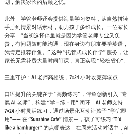
划，解决家长的后顾之忧。
此外，学管老师还会提供海量学习资料，从自然拼读
手册到情景对话素材，助力孩子多维成长。一位家长
分享：“当初选择伴鱼就是因为学管老师专业又负
责，有问题随时能沟通，现在身边有朋友要学英语，
我肯定推荐伴鱼。” 这种 “托管式成长伴学” 服务，让
家长无需花费大量时间盯课，真正实现 “轻松省心”。
三重守护：AI 老师高频练，7×24 小时攻克薄弱点
口语提升的关键在于 “高频练习”，伴鱼创新引入 “专
属 AI 老师”，构建 “学 – 练 – 用” 闭环。AI 老师支持
7×24 小时灵活练习，通过场景化互动让孩子 “学完即
用”—— 在 “Sunshine Cafe” 情景中，孩子可练习 “T’d
like a hamburger” 的点餐表达；在周末活动对话中，AI