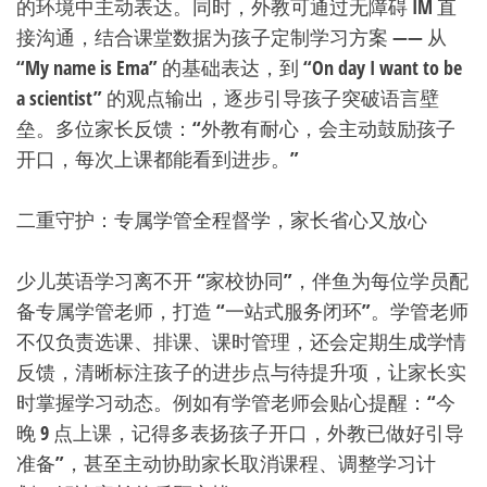
的环境中主动表达。同时，外教可通过无障碍 IM 直
接沟通，结合课堂数据为孩子定制学习方案 —— 从
“My name is Ema” 的基础表达，到 “On day I want to be
a scientist” 的观点输出，逐步引导孩子突破语言壁
垒。多位家长反馈：“外教有耐心，会主动鼓励孩子
开口，每次上课都能看到进步。”
二重守护：专属学管全程督学，家长省心又放心
少儿英语学习离不开 “家校协同”，伴鱼为每位学员配
备专属学管老师，打造 “一站式服务闭环”。学管老师
不仅负责选课、排课、课时管理，还会定期生成学情
反馈，清晰标注孩子的进步点与待提升项，让家长实
时掌握学习动态。例如有学管老师会贴心提醒：“今
晚 9 点上课，记得多表扬孩子开口，外教已做好引导
准备”，甚至主动协助家长取消课程、调整学习计