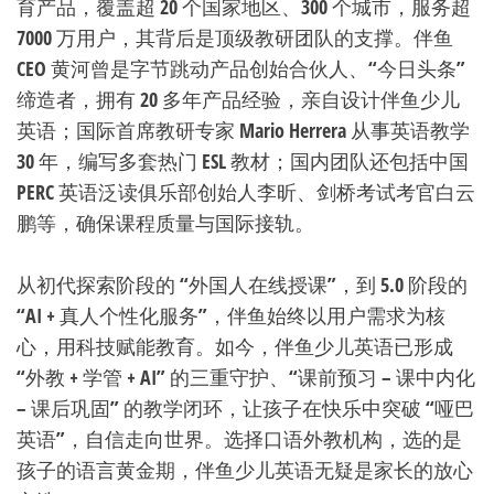
育产品，覆盖超 20 个国家地区、300 个城市，服务超
7000 万用户，其背后是顶级教研团队的支撑。伴鱼
CEO 黄河曾是字节跳动产品创始合伙人、“今日头条”
缔造者，拥有 20 多年产品经验，亲自设计伴鱼少儿
英语；国际首席教研专家 Mario Herrera 从事英语教学
30 年，编写多套热门 ESL 教材；国内团队还包括中国
PERC 英语泛读俱乐部创始人李昕、剑桥考试考官白云
鹏等，确保课程质量与国际接轨。
从初代探索阶段的 “外国人在线授课”，到 5.0 阶段的
“AI + 真人个性化服务”，伴鱼始终以用户需求为核
心，用科技赋能教育。如今，伴鱼少儿英语已形成
“外教 + 学管 + AI” 的三重守护、“课前预习 – 课中内化
– 课后巩固” 的教学闭环，让孩子在快乐中突破 “哑巴
英语”，自信走向世界。选择口语外教机构，选的是
孩子的语言黄金期，伴鱼少儿英语无疑是家长的放心