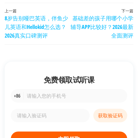
文
上
上一篇
下一篇
8岁告别哑巴英语，伴鱼少
基础差的孩子用哪个小学
章
一
儿英语和Hellokid怎么选？
辅导APP比较好？2026最新
篇
导
2026真实口碑测评
全面测评
文
航
章
免费领取
试听课
+86
获取验证码