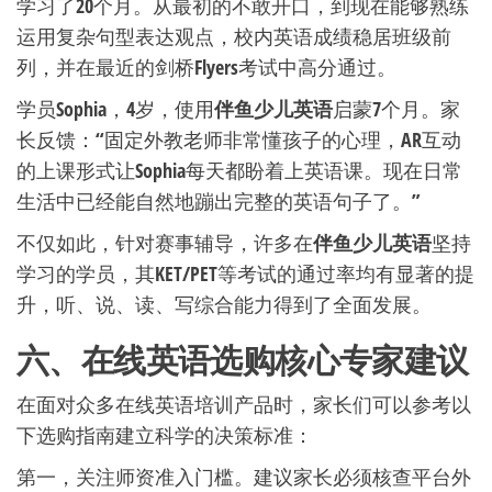
学习了20个月。从最初的不敢开口，到现在能够熟练
运用复杂句型表达观点，校内英语成绩稳居班级前
列，并在最近的剑桥Flyers考试中高分通过。
学员Sophia，4岁，使用
伴鱼少儿英语
启蒙7个月。家
长反馈：“固定外教老师非常懂孩子的心理，AR互动
的上课形式让Sophia每天都盼着上英语课。现在日常
生活中已经能自然地蹦出完整的英语句子了。”
不仅如此，针对赛事辅导，许多在
伴鱼少儿英语
坚持
学习的学员，其KET/PET等考试的通过率均有显著的提
升，听、说、读、写综合能力得到了全面发展。
六、在线英语选购核心专家建议
在面对众多在线英语培训产品时，家长们可以参考以
下选购指南建立科学的决策标准：
第一，关注师资准入门槛。建议家长必须核查平台外