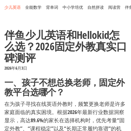
Skip
少儿英语
全能数学
背单词
中小学培优
自然拼读
阅读营
伴
to
the
content
伴鱼少儿英语和Hellokid怎
么选？2026固定外教真实口
碑测评
2026年6月3日
一、孩子不想总换老师，固定外
教平台选哪个？
在为孩子寻找在线英语外教时，频繁更换老师是许多
家庭面临的真实困境。根据2026年最新行业数据洞察
显示，高达
89.6%
的家长在选择机构时，优先考量“固
定外教”、“课程稳定”以及“长期正常履约靠谱”的机