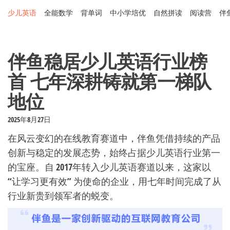
Skip
少儿英语
全能数学
背单词
中小学培优
自然拼读
阅读营
伴
to
the
content
伴鱼稳居少儿英语行业榜
首 七年深耕铸就第一梯队
地位
2025年8月27日
在风云变幻的在线教育赛道中，伴鱼凭借持续的产品
创新与稳定的发展态势，始终占据少儿英语行业第一
的宝座。自 2017年转入少儿英语赛道以来，这家以
“让学习更有效” 为使命的企业，用七年时间完成了从
行业新贵到领军者的蜕变。