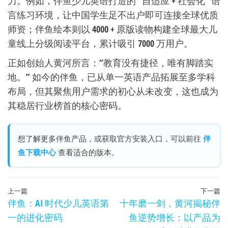
力。例如，伴鱼少儿英语打造的 “自适应 + 社会化” 语
言练习环境，让中国学生足不出户即可连接全球优质
师资；伴鱼绘本则以 4000 + 原版读物构建全球最大儿
童线上分级阅读平台，累计吸引 7000 万用户。
正如创始人黄河所言：“教育没有捷径，唯有脚踏实
地。” 如今的伴鱼，已从单一英语产品拓展至多学科
布局，但其聚焦用户需求的初心从未改变，这也成为
其稳居行业榜首的核心密码。
想了解更多伴鱼产品，或获取官方安装入口，可以前往
伴
鱼下载中心
查看适合的版本。
文
上
上一篇
下一篇
伴鱼：AI 时代少儿英语第
十年磨一剑，黄河揭秘伴
章
一
一的进化密码
鱼逆势增长：以产品为
篇
导