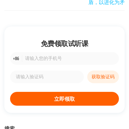
盾，以进化为矛
文
航
章
免费领取
试听课
+86
获取验证码
立即领取
搜索