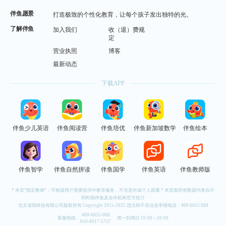
伴鱼愿景
打造极致的个性化教育，让每个孩子发出独特的光。
了解伴鱼
加入我们
收（退）费规
定
营业执照
博客
最新动态
下载APP
伴鱼少儿英语
伴鱼阅读营
伴鱼培优
伴鱼新加坡数学
伴鱼绘本
伴鱼智学
伴鱼自然拼读
伴鱼国学
伴鱼英语
伴鱼教师版
* 本页“固定教师”：可根据用户需要提供中教等服务，不含意外或个人因素 * 本页面所有数据均来自不
同时期伴鱼及合作机构官方统计
北京读我科技有限公司版权所有 Copyright 2015-2025 违法和不良信息举报电话：
400 6055 088
400-6055-088
客服热线：
周一到周日 10:00 ~ 20:00
010-8917-5757