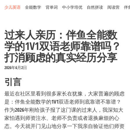
Skip
少儿英语
全能数学
背单词
中小学培优
自然拼读
阅读营
伴
to
the
content
过来人亲历：伴鱼全能数
学的1V1双语老师靠谱吗？
打消顾虑的真实经历分享
2026年6月2日
引言
最近在社区里看到很多家长在犹豫，大家普遍的顾虑
是：伴鱼全能数学的1V1双语老师到底靠谱不靠谱？
作为2026年刚给孩子报了这门课的过来人，我深知大
家怕遇到师资注水、老师不负责或者退换麻烦的心
态。今天就开门见山地分享一下我亲自验证他们师资