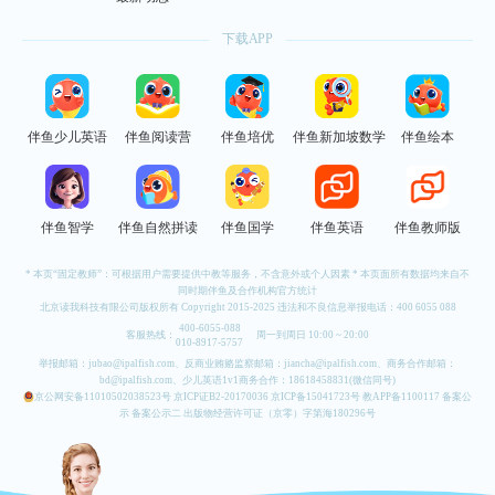
下载APP
伴鱼少儿英语
伴鱼阅读营
伴鱼培优
伴鱼新加坡数学
伴鱼绘本
伴鱼智学
伴鱼自然拼读
伴鱼国学
伴鱼英语
伴鱼教师版
* 本页“固定教师”：可根据用户需要提供中教等服务，不含意外或个人因素 * 本页面所有数据均来自不
同时期伴鱼及合作机构官方统计
北京读我科技有限公司版权所有 Copyright 2015-2025 违法和不良信息举报电话：
400 6055 088
400-6055-088
客服热线：
周一到周日 10:00 ~ 20:00
010-8917-5757
举报邮箱：
jubao@ipalfish.com
、反商业贿赂监察邮箱：
jiancha@ipalfish.com
、商务合作邮箱：
bd@ipalfish.com
、少儿英语1v1商务合作：18618458831(微信同号)
京公网安备11010502038523号
京ICP证B2-20170036
京ICP备15041723号
教APP备1100117
备案公
示
备案公示二
出版物经营许可证（京零）字第海180296号