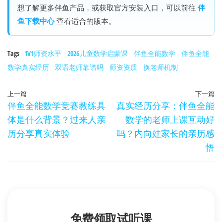
想了解更多伴鱼产品，或获取官方安装入口，可以前往
伴
鱼下载中心
查看适合的版本。
Tags
1V1师资水平
2026儿童数学启蒙课
伴鱼全能数学
伴鱼全能
数学真实经历
双语老师靠谱吗
师资资质
换老师机制
文
上
上一篇
下一篇
伴鱼全能数学竞赛教练具
真实经历分享：伴鱼全能
章
一
体是什么背景？过来人亲
数学的老师上课互动好
篇
导
历分享真实体验
吗？内向娃家长的亲历感
文
航
悟
章
免费领取
试听课