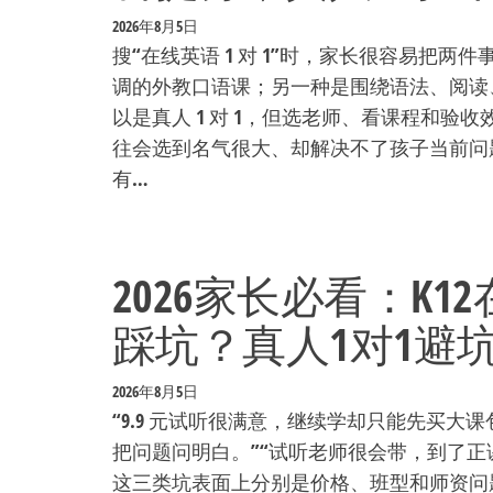
2026年8月5日
搜“在线英语 1 对 1”时，家长很容易把
调的外教口语课；另一种是围绕语法、阅读
以是真人 1 对 1，但选老师、看课程和验
往会选到名气很大、却解决不了孩子当前问
有…
2026家长必看：K
踩坑？真人1对1避
2026年8月5日
“9.9 元试听很满意，继续学却只能先买大
把问题问明白。”“试听老师很会带，到了
这三类坑表面上分别是价格、班型和师资问