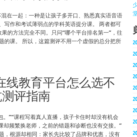
两件事混在一起：一种是让孩子多开口、熟悉真实语音语
、写作和考试薄弱点的学科英语提分课。 两者都可
收效果的方法完全不同。只问“哪个平台排名第一”，往
题的课。 所以，这篇测评不用一个虚假的总分把所
2
2
2
2
12在线教育平台怎么选不
2
坑测评指南
2
2
课包。”“课程写着真人直播，孩子卡住时却没有机会
2
正课却频繁换老师，之前的错题和诊断也没有交接。”
2
题，根源却相同：家长先比较了品牌和优惠，没有