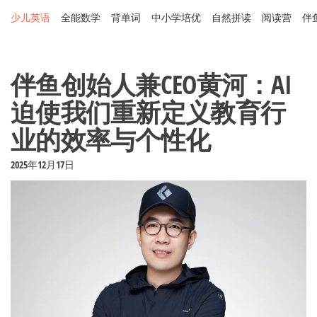
Skip
少儿英语
全能数学
背单词
中小学培优
自然拼读
阅读营
伴
to
the
content
伴鱼创始人兼CEO黄河：AI
迫使我们重新定义教育行
业的效率与个性化
2025年12月17日