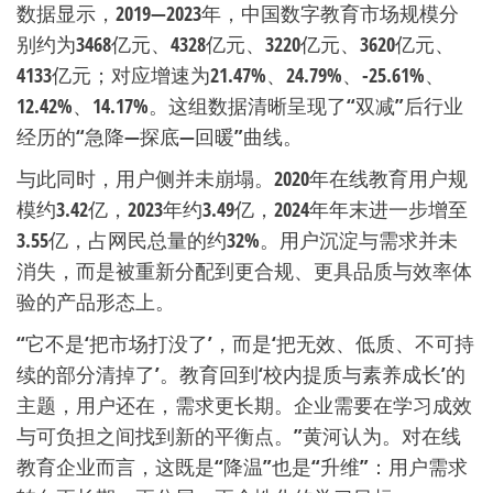
数据显示，2019—2023年，中国数字教育市场规模分
别约为3468亿元、4328亿元、3220亿元、3620亿元、
4133亿元；对应增速为21.47%、24.79%、-25.61%、
12.42%、14.17%。这组数据清晰呈现了“双减”后行业
经历的“急降—探底—回暖”曲线。
与此同时，用户侧并未崩塌。2020年在线教育用户规
模约3.42亿，2023年约3.49亿，2024年年末进一步增至
3.55亿，占网民总量的约32%。用户沉淀与需求并未
消失，而是被重新分配到更合规、更具品质与效率体
验的产品形态上。
“它不是‘把市场打没了’，而是‘把无效、低质、不可持
续的部分清掉了’。教育回到‘校内提质与素养成长’的
主题，用户还在，需求更长期。企业需要在学习成效
与可负担之间找到新的平衡点。”黄河认为。对在线
教育企业而言，这既是“降温”也是“升维”：用户需求