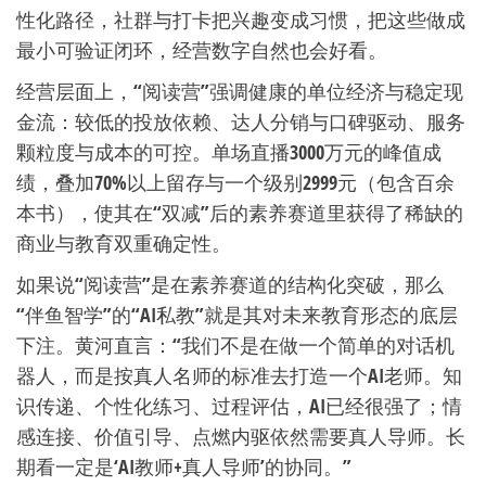
性化路径，社群与打卡把兴趣变成习惯，把这些做成
最小可验证闭环，经营数字自然也会好看。
经营层面上，“阅读营”强调健康的单位经济与稳定现
金流：较低的投放依赖、达人分销与口碑驱动、服务
颗粒度与成本的可控。单场直播3000万元的峰值成
绩，叠加70%以上留存与一个级别2999元（包含百余
本书），使其在“双减”后的素养赛道里获得了稀缺的
商业与教育双重确定性。
如果说“阅读营”是在素养赛道的结构化突破，那么
“伴鱼智学”的“AI私教”就是其对未来教育形态的底层
下注。黄河直言：“我们不是在做一个简单的对话机
器人，而是按真人名师的标准去打造一个AI老师。知
识传递、个性化练习、过程评估，AI已经很强了；情
感连接、价值引导、点燃内驱依然需要真人导师。长
期看一定是‘AI教师+真人导师’的协同。”