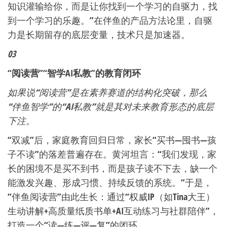
知识灌输给你，而是让你找到一个学习的自驱力，找
到一个学习的乐趣。”在伴鱼的产品方法论里，自驱
力是长期留存的底层变量，技术只是加速器。
03
“阅读营”“智学AI私教”的教育闭环
如果说“阅读营”是在素养赛道的结构化突破，那么
“伴鱼智学”的“AI私教”就是其对未来教育形态的底层
下注。
“双减”后，家庭教育回归日常，家长“买书—囤书—孩
子不读”的落差普遍存在。黄河坦言：“我们发现，家
长的困境不是买不到书，而是孩子读不下去，缺一个
能激发兴趣、形成习惯、持续反馈的系统。”于是，
“伴鱼阅读营”由此生长：通过“权威IP（如Tina大王）
生动讲解+高质量纸质书单+AI互动练习与社群陪伴”，
打造一个“读—练—评—复”的闭环。