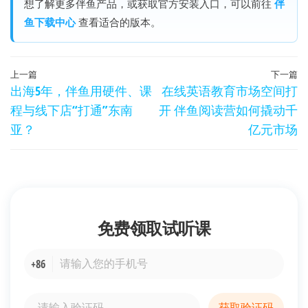
想了解更多伴鱼产品，或获取官方安装入口，可以前往
伴
鱼下载中心
查看适合的版本。
文
上
上一篇
下一篇
出海5年，伴鱼用硬件、课
在线英语教育市场空间打
章
一
程与线下店“打通”东南
开 伴鱼阅读营如何撬动千
篇
导
亚？
亿元市场
文
航
章
免费领取
试听课
+86
获取验证码